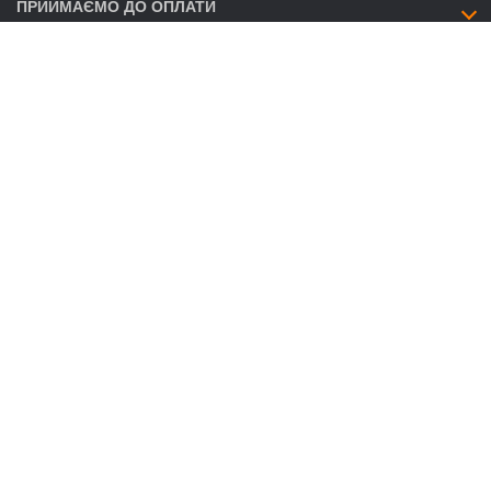
ПРИЙМАЄМО ДО ОПЛАТИ
ЯК ЗВ’ЯЗАТИСЯ
info@savent.ua
(068) 974-16-87
(063) 890-93-38
(095) 188-02-18
НАШІ ПРЕДСТАВНИЦТВА
ГРАФІК РОБОТИ CALL-ЦЕНТРУ
Пн. - Пт.:
09:00-18:00
Сб.:
вихідний
Нд.:
вихідний