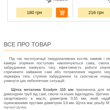
Порівняти
180
грн
216
грн
ВСЕ ПРО ТОВАР
Під час експлуатації твердопаливних котлів, камінів і п
камери згоряння поступово накопичуються сажа, смола 
забруднення знижують тягу, ефективність роботи опал
спричинити займання сажі або потрапляння чадного газ
перевірка тяги, ступеня забруднення та своєчасне очи
уникнути цих небезпечних ситуацій.
Щітка металева Ecodym 110 мм
призначена для еф
димохідних труб від сажі, смоли та інших відкладень. Щетина 
загартованого в маслі, діаметром 0,55 мм, який наді
оцинкованими прутами діаметром 3,8 мм. Щітка має різьбу М
гнучкої ручки.