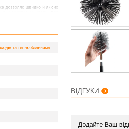
тка дозволяє швидко й якісно
 із нержавіючої сталі. Для
використовувати пластикову
ходів та теплообмінників
ВІДГУКИ
0
Додайте Ваш від