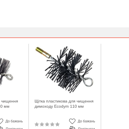
я чищення
Щітка пластикова для чищення
10 мм
димоходу Ecodym 110 мм
До бажань
До бажань