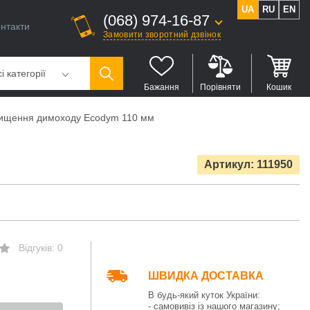
UA
RU
EN
(068) 974-16-87
нтакти
Замовити зворотний дзвінок
і категорії
Бажання
Порівняти
Кошик
чищення димоходу Ecodym 110 мм
Артикул: 111950
Відгуків: 0
ШВИДКА ДОСТАВКА
В будь-який куток України:
- самовивіз із нашого магазину;