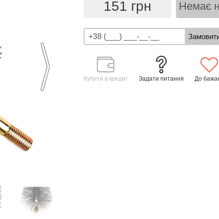
151 грн
Немає н
Купити в кредит
Задати питання
До бажа