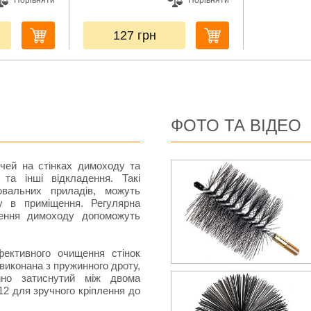
Порівняти
Порівняти
127
грн
ФОТО ТА ВІДЕО
ечей на стінках димоходу та
та інші відкладення. Такі
ювальних приладів, можуть
у в приміщення. Регулярна
щення димоходу допоможуть
ективного очищення стінок
виконана з пружинного дроту,
йно затиснутий між двома
12 для зручного кріплення до