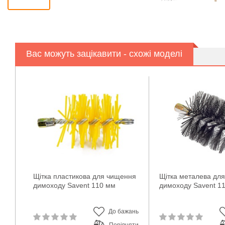
Вас можуть зацікавити - схожі моделі
Щітка пластикова для чищення
Щітка металева дл
димоходу Savent 110 мм
димоходу Savent 1
До бажань