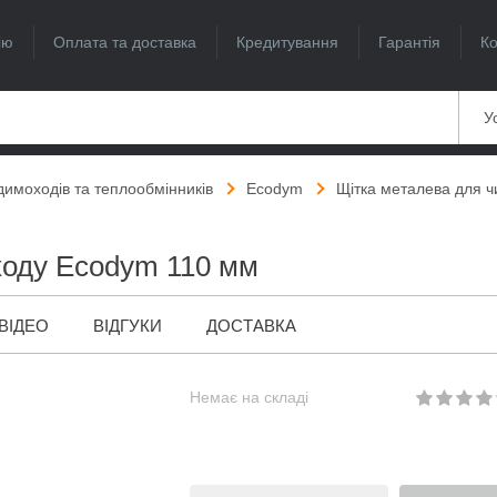
ію
Оплата та доставка
Кредитування
Гарантія
Ко
Ус
димоходів та теплообмінників
Ecodym
Щітка металева для 
ходу Ecodym 110 мм
ВІДЕО
ВІДГУКИ
ДОСТАВКА
Немає на складі