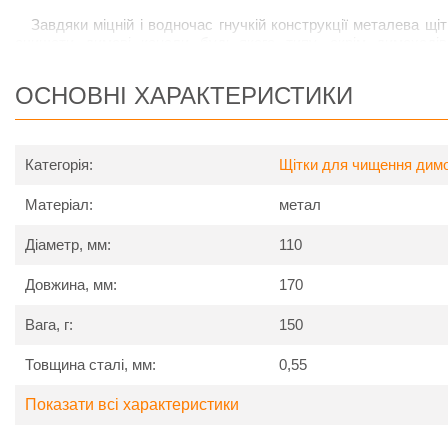
Завдяки міцній і водночас гнучкій конструкції металева щі
очищати димові канали будь-якого типу, окрім димоходів
запобігання пошкодженню таких димоходів рекомендується 
щітку.
ОСНОВНІ ХАРАКТЕРИСТИКИ
Категорія:
Щітки для чищення димо
Матеріал:
метал
Діаметр, мм:
110
Довжина, мм:
170
Вага, г:
150
Товщина сталі, мм:
0,55
Показати всі характеристики