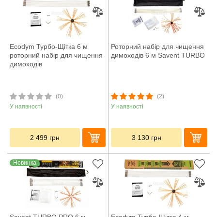
Ecodym Турбо-Щітка 6 м
Роторний набір для чищення
роторний набір для чищення
димоходів 6 м Savent TURBO
димоходів
(0)
(2)
У наявності
У наявності
2 499
грн
3 130
грн
Новинка
Savent TURBO PRO 6 м
Ecodym Турбо-Щітка 4 м