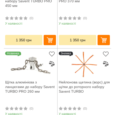
набору Savent TURBO PRO
PRO 370 мм
450 мм
(0)
(0)
У наявності
У наявності
1 350
грн
1 350
грн
Новинка
Знижка
Щітка алюмінієва з
Нейлонова щетина (ворс) для
ланцюгами до набору Savent
щітки до роторного набору
TURBO PRO 260 мм
Savent TURBO
(0)
(0)
У наявності
У наявності