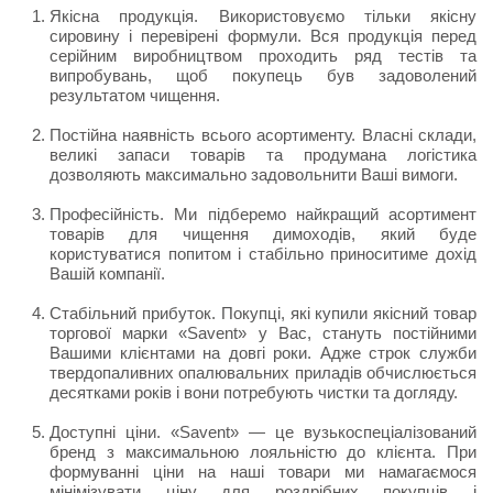
Якісна продукція. Використовуємо тільки якісну
сировину і перевірені формули. Вся продукція перед
серійним виробництвом проходить ряд тестів та
випробувань, щоб покупець був задоволений
результатом чищення.
Постійна наявність всього асортименту. Власні склади,
великі запаси товарів та продумана логістика
дозволяють максимально задовольнити Ваші вимоги.
Професійність. Ми підберемо найкращий асортимент
товарів для чищення димоходів, який буде
користуватися попитом і стабільно приноситиме дохід
Вашій компанії.
Стабільний прибуток. Покупці, які купили якісний товар
торгової марки «Savent» у Вас, стануть постійними
Вашими клієнтами на довгі роки. Адже строк служби
твердопаливних опалювальних приладів обчислюється
десятками років і вони потребують чистки та догляду.
Доступні ціни. «Savent» — це вузькоспеціалізований
бренд з максимальною лояльністю до клієнта. При
формуванні ціни на наші товари ми намагаємося
мінімізувати ціну для роздрібних покупців і