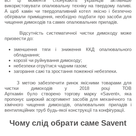
всі ці моменти спонукають українців активніше
використовувати опалювальну техніку на твердому паливі.
А щоб камін чи твердопаливний котел якісно і безпечно
обігрівали приміщення, необхідно подбати про засоби для
чищення димоходів та самих опалювальних приладів.
Відсутність систематичної чистки димоходу може
призвести до:
зменшення тяги і зниження ККД опалювального
обладнання;
корозії чи руйнування димоходу;
небезпеки отруїтися чадним газом;
загорання сажі та зростання пожежної небезпеки.
З метою забезпечити ринок якісними товарами для
чистки димоходів у 2018 році ТОВ
Арткамін було створено торгову марку «Savent», яка
пропонує широкий асортимент засобів для механічного та
хімічного чищення димоходів, опалювальних приладів і
вентиляційних труб будь-якої конструкції та конфігурації.
Чому слід обрати саме Savent