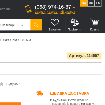
UA
RU
EN
(068) 974-16-87
нтакти
Замовити зворотний дзвінок
і категорії
Бажання
Порівняти
Кошик
t TURBO PRO 370 мм
Артикул: 114657
Відгуків: 0
ШВИДКА ДОСТАВКА
В будь-який куток України:
- самовивіз із нашого магазину;