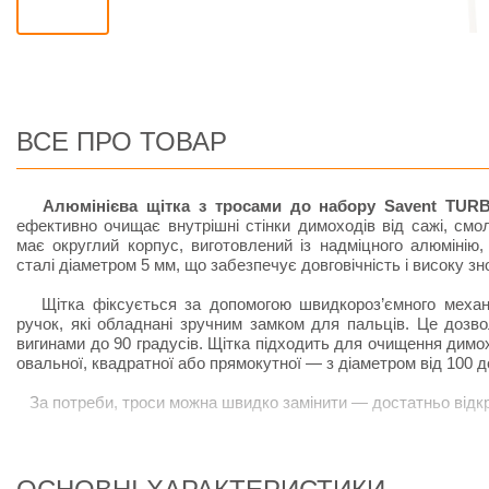
ВСЕ ПРО ТОВАР
Алюмінієва щітка з тросами до набору Savent TU
ефективно очищає внутрішні стінки димоходів від сажі, смо
має округлий корпус, виготовлений із надміцного алюмінію,
сталі діаметром 5 мм, що забезпечує довговічність і високу зно
Щітка фіксується за допомогою швидкороз’ємного механі
ручок, які обладнані зручним замком для пальців. Це дозв
вигинами до 90 градусів. Щітка підходить для очищення димох
овальної, квадратної або прямокутної — з діаметром від 100 д
За потреби, троси можна швидко замінити — достатньо відкру