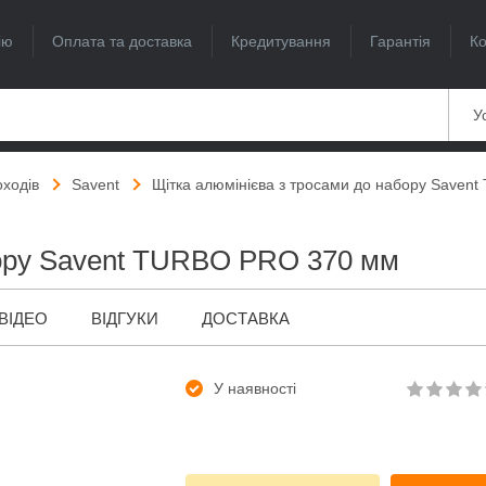
ію
Оплата та доставка
Кредитування
Гарантія
Ко
Ус
оходів
Savent
Щітка алюмінієва з тросами до набору Saven
бору Savent TURBO PRO 370 мм
ВІДЕО
ВІДГУКИ
ДОСТАВКА
У наявності