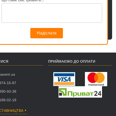
Надіслати
ТИСЯ
ПРИЙМАЄМО ДО ОПЛАТИ
savent.ua
 974-16-87
 890-93-38
 188-02-18
ДСТАВНИЦТВА