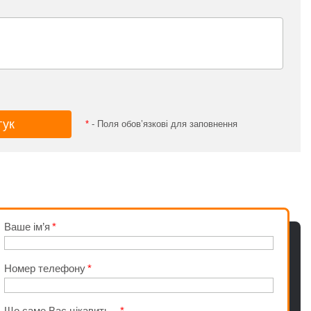
*
- Поля обов’язкові для заповнення
Ваше ім’я
Номер телефону
Що саме Вас цікавить...