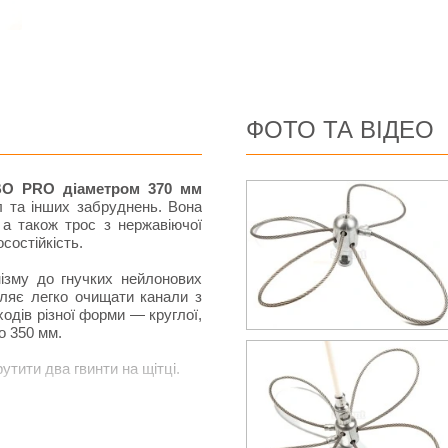
ФОТО ТА ВІДЕО
RBO PRO діаметром 370 мм
л та інших забруднень. Вона
 а також трос з нержавіючої
состійкість.
зму до гнучких нейлонових
оляє легко очищати канали з
одів різної форми — круглої,
о 350 мм.
тити два гвинти на щітці.