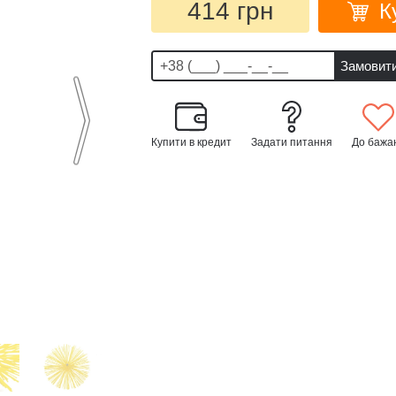
414 грн
К
Купити в кредит
Задати питання
До бажа