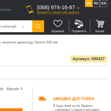
UA
RU
EN
(068) 974-16-87
нтакти
Замовити зворотний дзвінок
і категорії
Бажання
Порівняти
Кошик
ля чищення димоходу Savent 400 мм
Артикул: 090427
Відгуків: 0
ШВИДКА ДОСТАВКА
В будь-який куток України:
- самовивіз із нашого магазину;