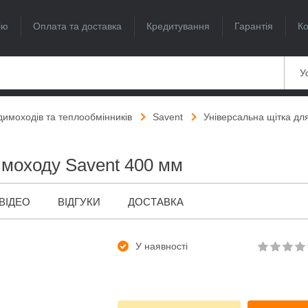
ію
Оплата та доставка
Кредитування
Гарантія
Ко
Ус
димоходів та теплообмінників
Savent
Універсальна щітка д
имоходу Savent 400 мм
ВІДЕО
ВІДГУКИ
ДОСТАВКА
У наявності