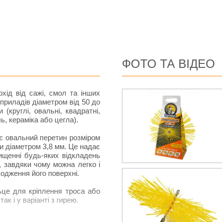
ФОТО ТА ВІДЕО
хід від сажі, смол та інших
приладів діаметром від 50 до
(круглі, овальні, квадратні,
ь, кераміка або цегла).
ає овальний перетин розміром
и діаметром 3,8 мм. Це надає
чищенні будь-яких відкладень
, завдяки чому можна легко і
одження його поверхні.
ьце для кріплення троса або
к і у варіанті з гирею.
оходів з нержавіючої сталі.