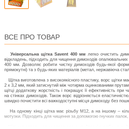
ВСЕ ПРО ТОВАР
Універсальна щітка Savent 400 мм
легко очистить димо
відкладень, підходить для чищення димоходів опалювальних 
400 мм. Дозволяє робити чистку димоходів будь-якої форми 
прямокутні) та з будь-яких матеріалів (метал, нержавіюча стал
Щітка виготовлена з високоякісного пластику, ворс щітки м
2 х 3,2 мм, який затиснутий між чотирма оцинкованими прутам
щітці додаткову жорсткість і покращує її ефективність при 
на стінках димоходів. Також ворс відрізняється еластичністю
швидко почистити всі важкодоступні місця димоходу без пошк
На одному кінці щітка має різьбу М12, а на іншому – кіл
мотузки. Підходить для чищення за допомогою гнучких палок, та
Щітки з пластиковим ворсом рекомендовані виробниками дим