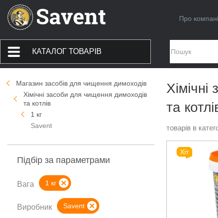
Про компан
КАТАЛОГ ТОВАРІВ
Магазин засобів для чищення димоходів
Хімічні
Хімічні засоби для чищення димоходів
та котлів
та котлі
1 кг
Savent
товарів в катего
Хіт
Підбір за параметрами
1 кг
Вага
Savent
Виробник