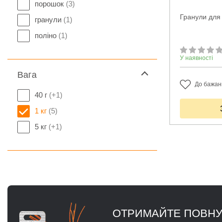
порошок
(3)
Гранули для
гранули
(1)
поліно
(1)
У наявності
Вага
До бажан
40 г
(+1)
1 кг
(5)
5 кг
(+1)
ОТРИМАЙТЕ ПОВНУ