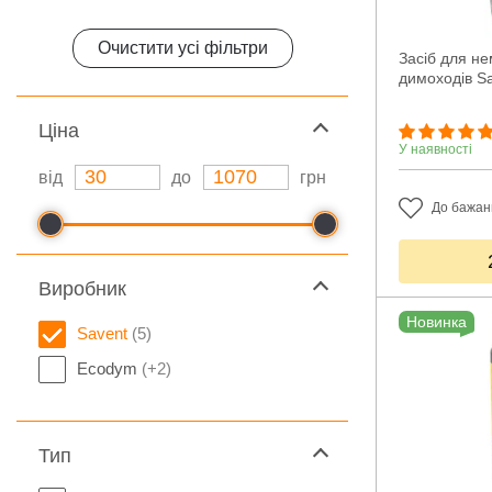
Очистити усі фільтри
Засіб для н
димоходів Sa
Ціна
У наявності
від
до
грн
До бажан
Виробник
Новинка
Savent
(5)
Ecodym
(+2)
Тип