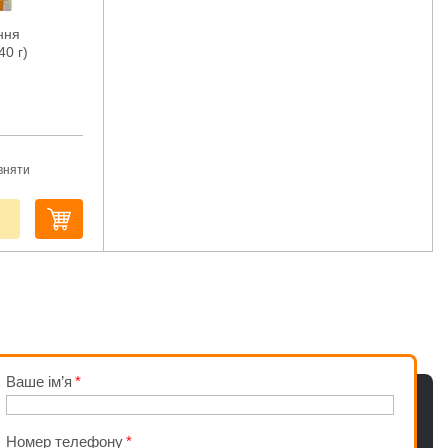
ння
40 г)
вняти
Ваше ім’я
Номер телефону