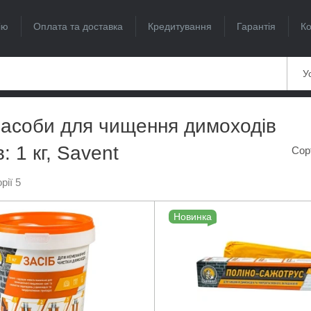
ію
Оплата та доставка
Кредитування
Гарантія
Ко
Ус
 засоби для чищення димоходів
в: 1 кг, Savent
Сор
рії 5
Новинка