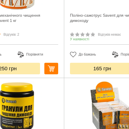
емеханічного чищення
Поліно-сажотрус Savent для 
vent 1 кг
димоходу
Відгуків: 2
Відгуків немає
У наявності
ь
Порівняти
До бажань
Порі
250
грн
165
грн