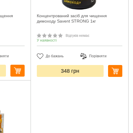
чищення
Концентрований засіб для чищення
димоходу Savent STRONG 1кг
Відгуків немає
У наявності
вняти
До бажань
Порівняти
348
грн