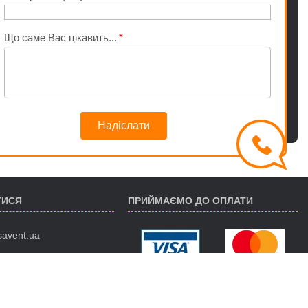
Що саме Вас цікавить...
Надіслати
ТИСЯ
ПРИЙМАЄМО ДО ОПЛАТИ
savent.ua
 974-16-87
 890-93-38
 188-02-18