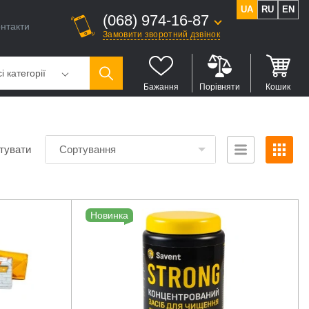
UA
RU
EN
(068) 974-16-87
нтакти
Замовити зворотний дзвінок
і категорії
Бажання
Порівняти
Кошик
тувати
Сортування
Новинка