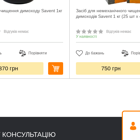
 чищення димоходу Savent 1кг
Засіб для немеханічного чище
димоходів Savent 1 кг (25 шт х 
Відгуків немає
Відгуків немає
У наявності
ь
Порівняти
До бажань
Порі
370
грн
750
грн
 КОНСУЛЬТАЦІЮ