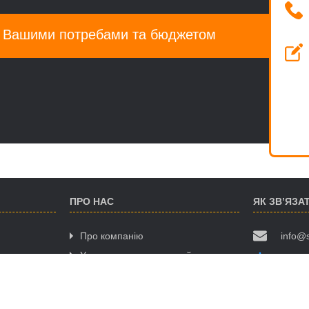
а Вашими потребами та бюджетом
ПРО НАС
ЯК ЗВ’ЯЗА
Про компанію
info@
Умови використання сайту
(068)
Політика конфіденційності
(063)
Договір публічної оферти
(095)