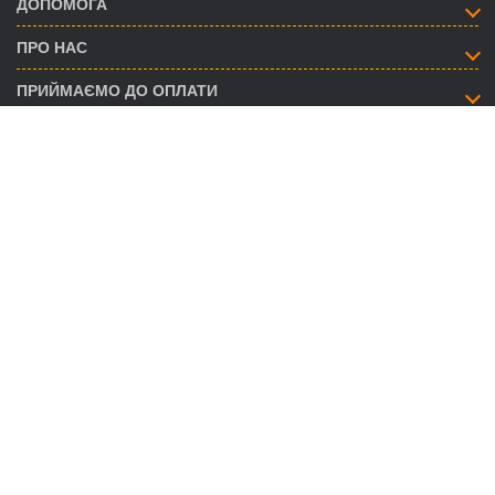
ДОПОМОГА
ПРО НАС
ПРИЙМАЄМО ДО ОПЛАТИ
ЯК ЗВ’ЯЗАТИСЯ
info@savent.ua
(068) 974-16-87
(063) 890-93-38
(095) 188-02-18
НАШІ ПРЕДСТАВНИЦТВА
ГРАФІК РОБОТИ CALL-ЦЕНТРУ