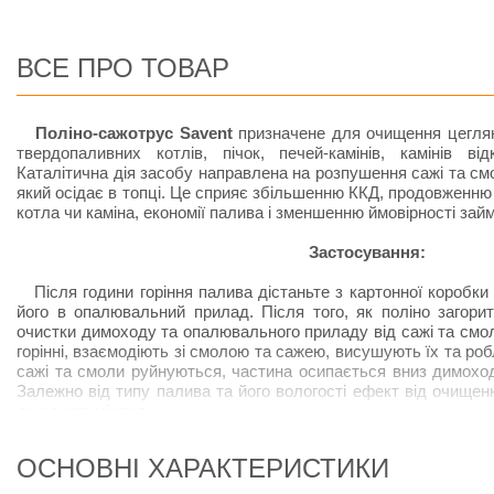
ВСЕ ПРО ТОВАР
Поліно-сажотрус Savent
призначене для очищення цеглян
твердопаливних котлів, пічок, печей-камінів, камінів ві
Каталітична дія засобу направлена на розпушення сажі та смол
який осідає в топці. Це сприяє збільшенню ККД, продовженн
котла чи каміна, економії палива і зменшенню ймовірності зай
Застосування:
Після години горіння палива дістаньте з картонної коробки 
його в опалювальний прилад. Після того, як поліно загори
очистки димоходу та опалювального приладу від сажі та смол
горінні, взаємодіють зі смолою та сажею, висушують їх та р
сажі та смоли руйнуються, частина осипається вниз димоход
Залежно від типу палива та його вологості ефект від очищен
до одного місяця.
Застереження:
ОСНОВНІ ХАРАКТЕРИСТИКИ
Не використовуйте поліно-сажотрус при відсутній тязі в ди