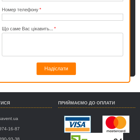
Номер телефону
Що саме Вас цікавить...
Надіслати
ТИСЯ
ПРИЙМАЄМО ДО ОПЛАТИ
savent.ua
 974-16-87
 890-93-38