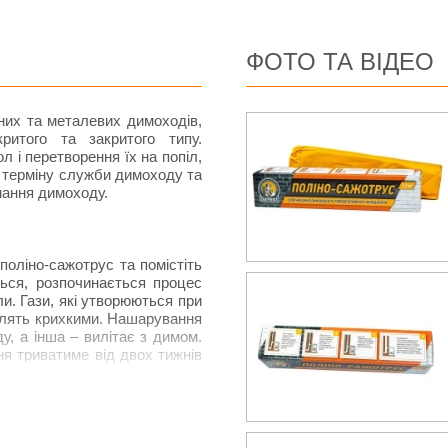
ФОТО ТА ВІДЕО
их та металевих димоходів,
дкритого та закритого типу.
 і перетворення їх на попіл,
ю терміну служби димоходу та
мання димоходу.
поліно-сажотрус та помістіть
ться, розпочинається процес
и. Гази, які утворюються при
облять крихкими. Нашарування
у, а інша – вилітає з димом.
ня триватиме від двох тижнів
моході. Якщо димохід жодного