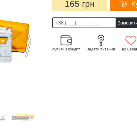
165 грн
К
Купити в кредит
Задати питання
До бажа