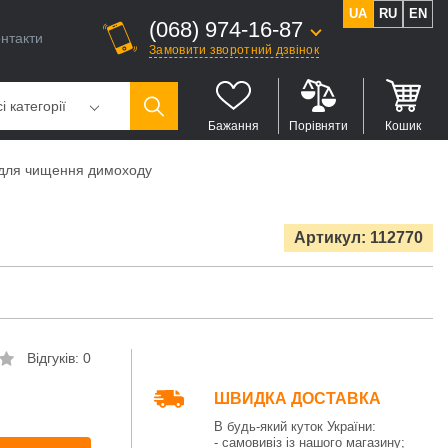
UA
RU
EN
(068) 974-16-87
нтакти
Замовити зворотний дзвінок
і категорії
Бажання
Порівняти
Кошик
 для чищення димоходу
Артикул: 112770
Відгуків: 0
ШВИДКА ДОСТАВКА
В будь-який куток України:
- самовивіз із нашого магазину;