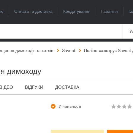
ію
Оплата та доставка
Кредитування
Гарантія
Ко
Ус
чищення димоходів та котлів
Savent
Поліно-сажотрус Savent
ня димоходу
ВІДЕО
ВІДГУКИ
ДОСТАВКА
У наявності