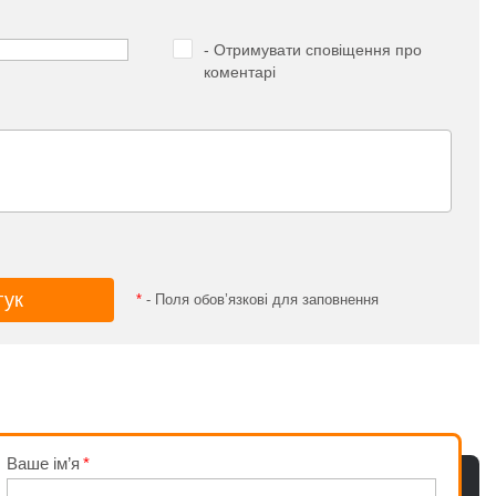
- Отримувати сповіщення про
коментарі
*
- Поля обов’язкові для заповнення
Ваше ім’я