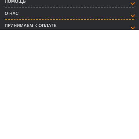
ПОМОЩЬ
О НАС
ПРИНИМАЕМ К ОПЛАТЕ
КАК СВЯЗАТЬСЯ
info@savent.ua
(068) 974-16-87
(063) 890-93-38
(095) 188-02-18
НАШИ ПРЕДСТАВИТЕЛЬСТВА
ГРАФИК РАБОТЫ CALL-ЦЕНТРА