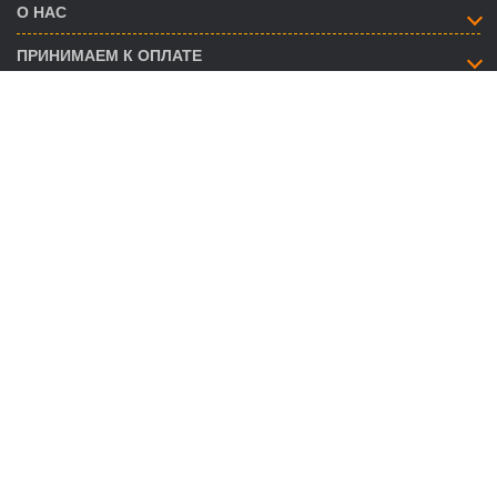
О НАС
ПРИНИМАЕМ К ОПЛАТЕ
КАК СВЯЗАТЬСЯ
info@savent.ua
(068) 974-16-87
(063) 890-93-38
(095) 188-02-18
НАШИ ПРЕДСТАВИТЕЛЬСТВА
ГРАФИК РАБОТЫ CALL-ЦЕНТРА
Пн. - Пт.:
09:00-18:00