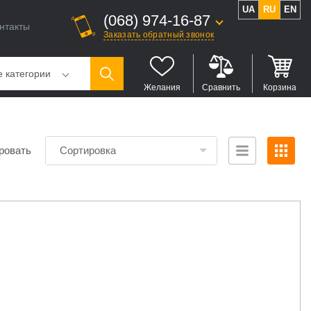
UA
RU
EN
(068) 974-16-87
нтакты
Заказать обратный звонок
е категории
Желания
Сравнить
Корзина
ровать
Сортировка