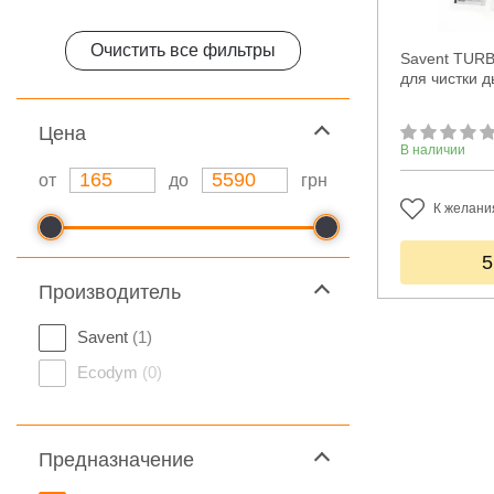
Очистить все фильтры
Savent TURB
для чистки 
Цeна
В наличии
от
до
грн
К желани
5
Производитель
Savent
(1)
Ecodym
(0)
Предназначение