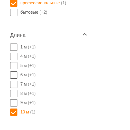
профессиональные
(1)
бытовые
(+2)
Длина
1 м
(+1)
4 м
(+1)
5 м
(+1)
6 м
(+1)
7 м
(+1)
8 м
(+1)
9 м
(+1)
10 м
(1)