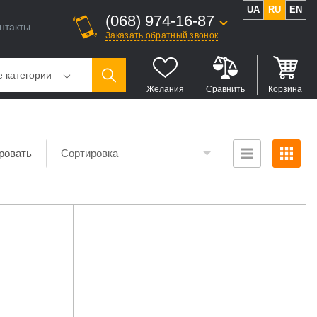
UA
RU
EN
(068) 974-16-87
нтакты
Заказать обратный звонок
е категории
Желания
Сравнить
Корзина
ровать
Сортировка