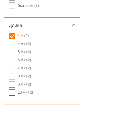
бытовые
(1)
Длина
1 м
(2)
4 м
(+2)
5 м
(+2)
6 м
(+2)
7 м
(+2)
8 м
(+2)
9 м
(+2)
10 м
(+2)