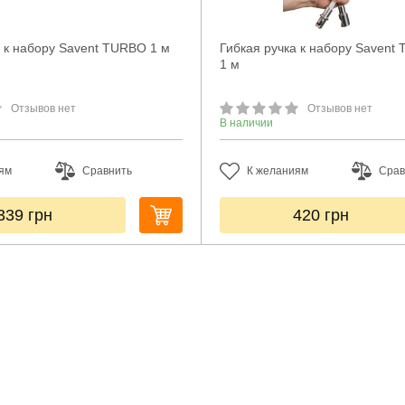
а к набору Savent TURBO 1 м
Гибкая ручка к набору Saven
1 м
Отзывов нет
Отзывов нет
В наличии
ям
Сравнить
К желаниям
Срав
339
грн
420
грн