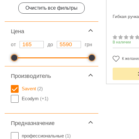
Очистить все фильтры
Гибкая ручк
Цeна
В наличии
от
до
грн
К желани
Производитель
Savent
(2)
Ecodym
(+1)
Предназначение
профессиональные
(1)