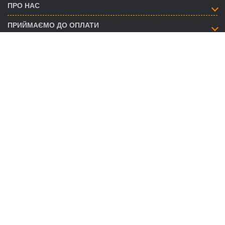
ПРО НАС
ПРИЙМАЄМО ДО ОПЛАТИ
ЯК ЗВ’ЯЗАТИСЯ
info@savent.ua
(068) 974-16-87
(063) 890-93-38
(095) 188-02-18
НАШІ ПРЕДСТАВНИЦТВА
ГРАФІК РОБОТИ CALL-ЦЕНТРУ
Пн. - Пт.:
09:00-18:00