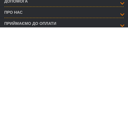
ДОПОМОГА
ПРО НАС
ПРИЙМАЄМО ДО ОПЛАТИ
ЯК ЗВ’ЯЗАТИСЯ
info@savent.ua
(068) 974-16-87
(063) 890-93-38
(095) 188-02-18
НАШІ ПРЕДСТАВНИЦТВА
ГРАФІК РОБОТИ CALL-ЦЕНТРУ