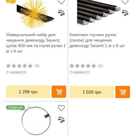
Хіт
Універсальний набір для
Комплект гнучких ручок
чищення димоходу Savent,
(палок) для чищення
щітка 400 мм та гнучкі ручки 1
димоходу Savent 1 м x 6 шт
м х 6 шт
(0)
(0)
У наявності
У наявності
1 298
грн
1 020
грн
Новинка