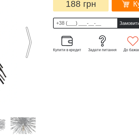
188 грн
К
Купити в кредит
Задати питання
До бажа