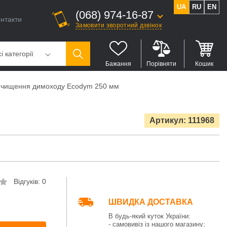
UA
RU
EN
(068) 974-16-87
нтакти
Замовити зворотний дзвінок
і категорії
Бажання
Порівняти
Кошик
я чищення димоходу Ecodym 250 мм
Артикул: 111968
Відгуків: 0
ШВИДКА ДОСТАВКА
В будь-який куток України:
- самовивіз із нашого магазину;