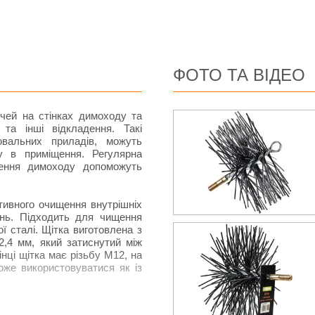
ФОТО ТА ВІДЕО
ечей на стінках димоходу та
та інші відкладення. Такі
ювальних приладів, можуть
у в приміщення. Регулярна
щення димоходу допоможуть
ивного очищення внутрішніх
ень. Підходить для чищення
 сталі. Щітка виготовлена ​​з
2,4 мм, який затиснутий між
нці щітка має різьбу М12, на
оже використовуватися як із