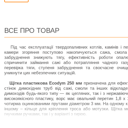
ВСЕ ПРО ТОВАР
Під час експлуатації твердопаливних котлів, камінів і п
камери згоряння поступово накопичуються сажа, смола 
забруднення знижують тягу, ефективність роботи опал
спричинити займання сажі або потрапляння чадного газ
перевірка тяги, ступеня забруднення та своєчасне очи
уникнути цих небезпечних ситуацій.
Щітка пластикова Ecodym 250 мм
призначена для ефект
стінок димохідних труб від сажі, смоли та інших відклад
димоходів будь-якого типу — як цегляних, так і з нержавіючої
високоякісного пластику, ворс має овальний перетин 1,8 х 
чотирма оцинкованими прутами діаметром 3 мм. На одному кі
іншому – кільце для кріплення троса або мотузки. Щітка м
гнучкими ручками, так і у варіанті з гирею.