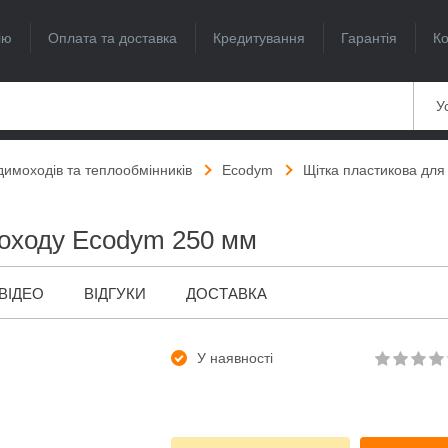
ію
Оплата та доставка
Кредитування
Гарантія
Ко
Ус
димоходів та теплообмінників
Ecodym
Щітка пластикова дл
оходу Ecodym 250 мм
ВІДЕО
ВІДГУКИ
ДОСТАВКА
У наявності