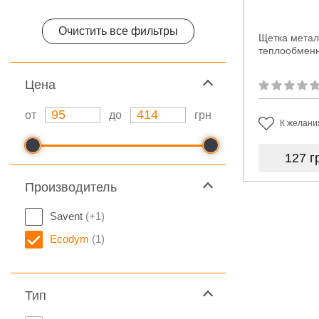
Очистить все фильтры
Щетка метал
теплообмен
Цeна
от
до
грн
К желани
127
г
Производитель
Savent
(+1)
Ecodym
(1)
Тип