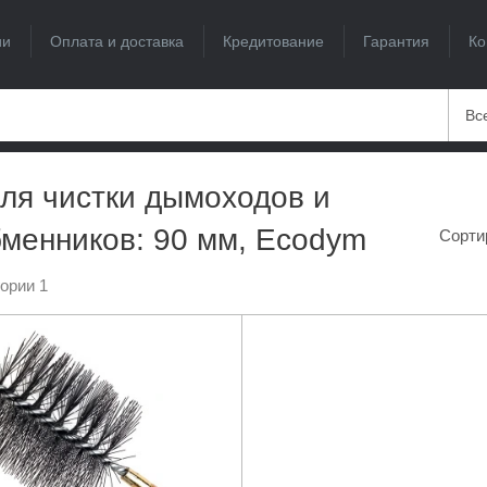
ии
Оплата и доставка
Кредитование
Гарантия
Ко
Вс
ля чистки дымоходов и
менников: 90 мм, Ecodym
Сорти
гории 1