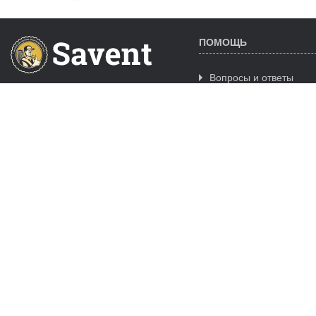
ПОМОЩЬ
Вопросы и ответы
Сотрудничество
ГРАФИК РАБОТЫ CALL-
Где купить
ЦЕНТРА
Пн. - Пт.:
09:00-18:00
Сб.:
выходной
Вс.:
выходной
ЗАКАЗ ОНЛАЙН 24/7/365
Ночные заказы обрабатываются
09:00 - 11:00
© Copyright -
Savent.ua
2019 - 2026