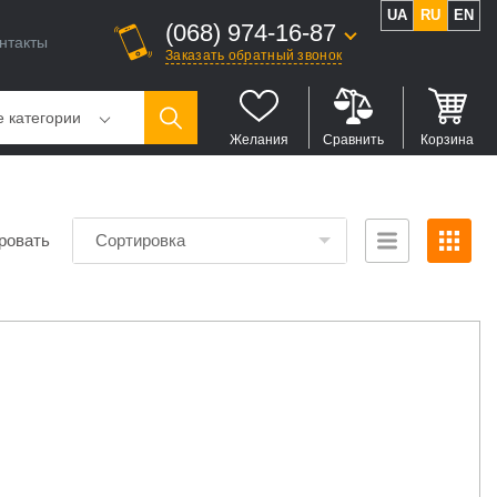
UA
RU
EN
(068) 974-16-87
нтакты
Заказать обратный звонок
е категории
Желания
Сравнить
Корзина
ровать
Сортировка