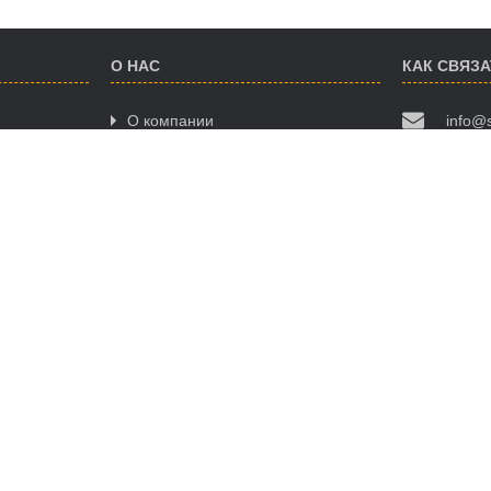
О НАС
КАК СВЯЗ
О компании
info@
Условия использования сайта
(068)
Политика конфиденциальности
(063)
Договор публичной оферты
(095)
НАШИ ПРЕ