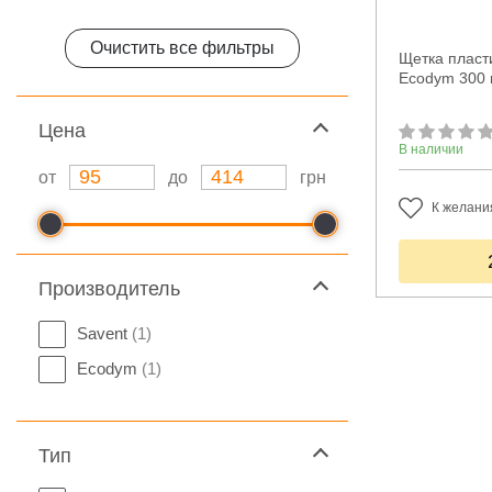
Очистить все фильтры
Щетка пласт
Ecodym 300
Цeна
В наличии
от
до
грн
К желани
Производитель
Savent
(1)
Ecodym
(1)
Тип