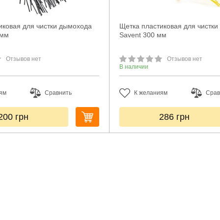
иковая для чистки дымохода
Щетка пластиковая для чистк
 мм
Savent 300 мм
Отзывов нет
Отзывов нет
В наличии
ям
Сравнить
К желаниям
Срав
200
грн
286
грн