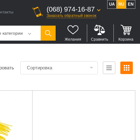
UA
RU
EN
(068) 974-16-87
нтакты
Заказать обратный звонок
е категории
Желания
Сравнить
Корзина
ровать
Сортировка