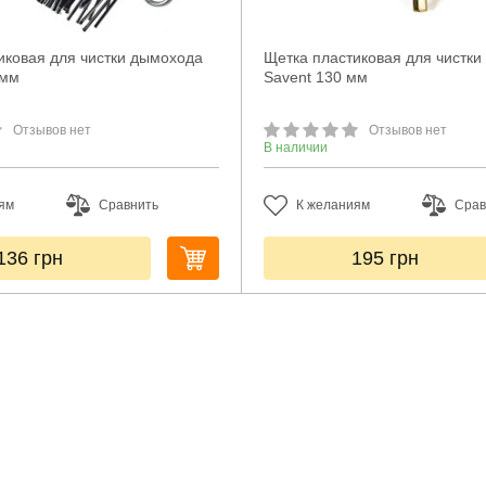
иковая для чистки дымохода
Щетка пластиковая для чистк
 мм
Savent 130 мм
Отзывов нет
Отзывов нет
В наличии
ям
Сравнить
К желаниям
Срав
136
грн
195
грн