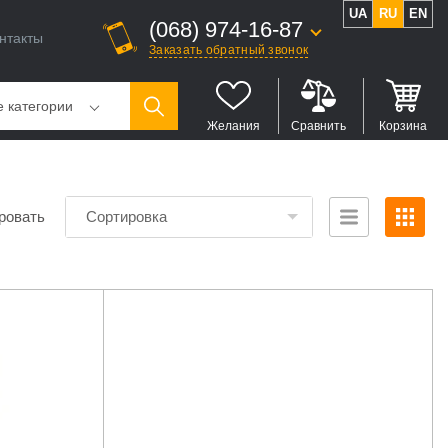
UA
RU
EN
(068) 974-16-87
нтакты
Заказать обратный звонок
е категории
Желания
Сравнить
Корзина
ровать
Сортировка