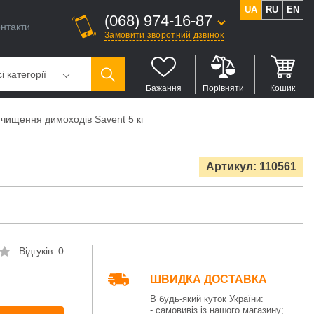
UA
RU
EN
(068) 974-16-87
нтакти
Замовити зворотний дзвінок
і категорії
Бажання
Порівняти
Кошик
 чищення димоходів Savent 5 кг
Артикул: 110561
Відгуків: 0
ШВИДКА ДОСТАВКА
В будь-який куток України:
- самовивіз із нашого магазину;