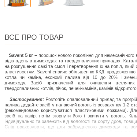
ВСЕ ПРО ТОВАР
Savent 5 кг
– порошок нового покоління для немеханічного
відкладень в димоходах та твердопаливних приладах. Каталі
на розпушення сажі та смол і перетворення їх на попіл, який 
властивостям, Savent сприяє збільшенню ККД, продовженню
котла чи каміна, економії палива від 10 до 20% і змен
димоходу. Засіб призначений для очищення цегляних
твердопаливних котлів, пічок, печей-камінів, камінів відкритого
Застосування:
Розтопіть опалювальний прилад та прогрійт
палива додайте засіб у палаючий вогонь із розрахунку 1-2 сто
(рекомендовано користуватися пластиковими ложками). Дл
засіб на папір, потім згорнути його і вкинути у вогонь. Кі
індивідуально та залежить від вологості та сорту дров, товщи
Слід враховувати, що для забрудненого димоходу та вол
порошку. Ефект від застосування буде помітний вже після