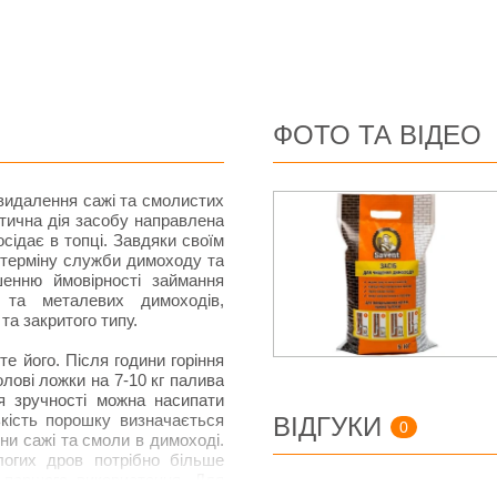
ФОТО ТА ВІДЕО
 видалення сажі та смолистих
тична дія засобу направлена
осідає в топці. Завдяки своїм
 терміну служби димоходу та
шенню ймовірності займання
 та металевих димоходів,
 та закритого типу.
е його. Після години горіння
лові ложки на 7-10 кг палива
я зручності можна насипати
лькість порошку визначається
ВІДГУКИ
0
ни сажі та смоли в димоході.
огих дров потрібно більше
 першого використання. Для