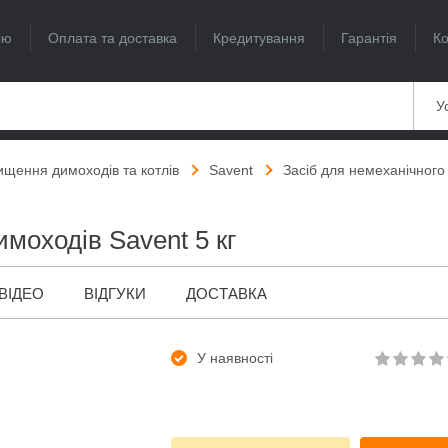
ію
Оплата та доставка
Кредитування
Гарантія
Ко
Ус
чищення димоходів та котлів
Savent
Засіб для немеханічного
моходів Savent 5 кг
ВІДЕО
ВІДГУКИ
ДОСТАВКА
У наявності