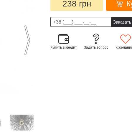
238 грн
К
Купить в кредит
Задать вопрос
К желани