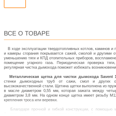
ВСЕ О ТОВАРЕ
В ходе эксплуатации твердотопливных котлов, каминов и 
и камеры сгорания покрывается сажей, смолой и другими о
уменьшению тяги и КПД отопительных приборов, воспламене
помещение угарного газа. Периодическая проверка тяги,
регулярная чистка дымохода поможет избежать возникновен
Металлическая щетка для чистки дымохода Savent 
стенки дымоходных труб от сажи, смол и других от
высококачественной стали. Щетина щетки выполнена из пру
в масле диаметром 0,55 мм, которая зажата между четы
диаметром 3,8 мм. На одном конце щетка имеет резьбу М12
крепления троса или веревки.
Благодаря прочной и гибкой конструкции, с помощью м
быстро и качественно произвести чистку любых дымовы