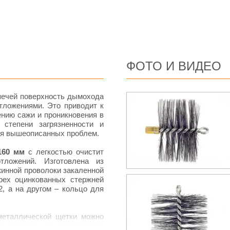
ФОТО И ВИДЕО
печей поверхность дымохода
тложениями. Это приводит к
нию сажи и проникновения в
 степени загрязненности и
ия вышеописанных проблем.
160 мм
с легкостью очистит
ложений. Изготовлена из
жинной проволоки закаленной
рех оцинкованных стержней
, а на другом – кольцо для
еталлической щетки можно
х каналов, за исключением