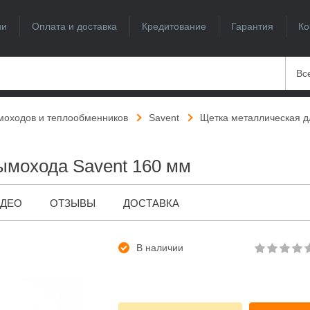
ии
Оплата и доставка
Кредитование
Гарантия
Ко
Вс
моходов и теплообменников
Savent
Щетка металлическая д
ымохода Savent 160 мм
ИДЕО
ОТЗЫВЫ
ДОСТАВКА
В наличии