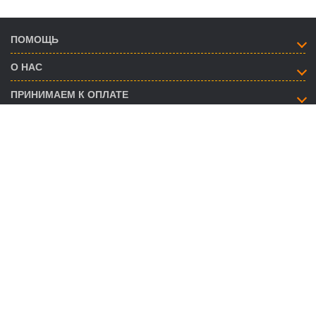
ПОМОЩЬ
О НАС
ПРИНИМАЕМ К ОПЛАТЕ
КАК СВЯЗАТЬСЯ
info@savent.ua
(068) 974-16-87
(063) 890-93-38
(095) 188-02-18
НАШИ ПРЕДСТАВИТЕЛЬСТВА