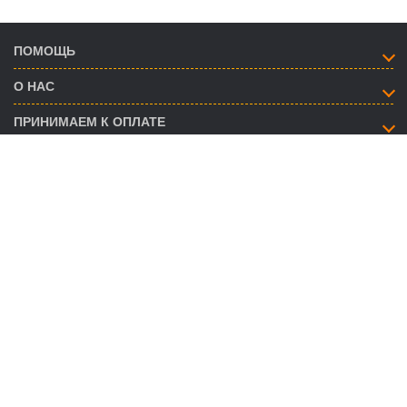
ПОМОЩЬ
О НАС
ПРИНИМАЕМ К ОПЛАТЕ
КАК СВЯЗАТЬСЯ
info@savent.ua
(068) 974-16-87
(063) 890-93-38
(095) 188-02-18
НАШИ ПРЕДСТАВИТЕЛЬСТВА