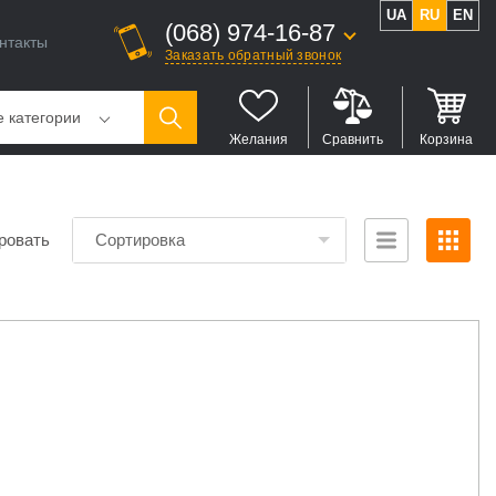
UA
RU
EN
(068) 974-16-87
нтакты
Заказать обратный звонок
е категории
Желания
Сравнить
Корзина
ровать
Сортировка