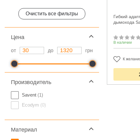
Очистить все фильтры
Гибкий адапт
дымохода Sa
Цeна
В наличии
от
до
грн
К желани
Производитель
Savent
(1)
Ecodym
(0)
Материал